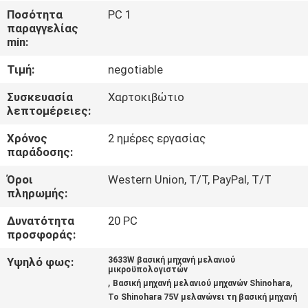
ΈΛΕΓΧΟΣ
Ποσότητα
PC 1
παραγγελίας
min:
ΜΑΣ
Τιμή:
negotiable
ΕΛΆΤΕ
ΣΕ
Συσκευασία
Χαρτοκιβώτιο
λεπτομέρειες:
ΕΠΑΦΉ
Χρόνος
2 ημέρες εργασίας
ΜΕ
παράδοσης:
Όροι
Western Union, T/T, PayPal, T/T
ΖΗΤΉΣΤΕ
πληρωμής:
ΈΝΑ
Δυνατότητα
20 PC
ΑΠΌΣΠΑΣΜΑ
προσφοράς:
Υψηλό φως:
3633W βασική μηχανή μελανιού
μικροϋπολογιστών
SITEMAP
,
,
Βασική μηχανή μελανιού μηχανών Shinohara
Το Shinohara 75V μελανώνει τη βασική μηχανή