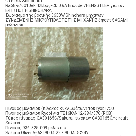
CYPLAX Shinohara
Ra58-s/0010ek.42kbpg-CD 0.6A Encoder/HENGSTLER για τον
ΕΚΤΥΠΩΤΉ SHINOHARA
Σώριασμα της βασικής 3633W Shinohara μηχανών
ΣΥΝΔΕΜΈΝΗΣ ΜΙΚΡΟΫΠΟΛΟΓΙΣΤΉΣ ΜΗΧΑΝΉΣ όφσετ SAGAMI
μελανιού
Πίνακας μελανιού (πίνακας κυκλωμάτων) του ryobi 750
Πίνακας μελανιού Ryobi για TE16KM-12-384/576 (PCB)
Τύπος πίνακας-CA30165C/Sakurai πινάκων CA30165C//circuit
Sakurai
Πίνακας 936-325-009 μελανιού
Sakurai Oliver 566SI 9004-227-900A DC24V.