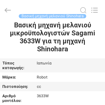
2026
Dongguan
Robot
Automation
Co.ltd.
Βασική μηχανή μελανιού Shinohara
All
Rights
Reserved.
Βασική μηχανή μελανιού
ΣΠΊΤΙ
μικροϋπολογιστών Sagami
ΠΡΟΪΌΝΤΑ
3633W για τη μηχανή
Shinohara
ΠΕΡΊΠΟΥ
ΕΜΕΊΣ
Τόπος
Ιαπωνία
καταγωγής:
ΓΎΡΟΣ
Μάρκα:
Robot
ΕΡΓΟΣΤΑΣΊΩΝ
Πιστοποίηση:
cc
Αριθμό
3633W
ΠΟΙΟΤΙΚΌΣ
μοντέλου: