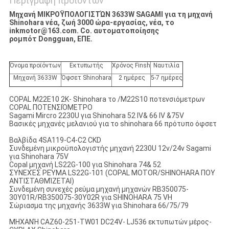
Περιγραφή προϊόντων
Μηχανή ΜΙΚΡΟΫΠΟΛΟΓΙΣΤΏΝ 3633W SAGAMI για τη μηχανή
Shinohara νέα, ζωή 3000 ώρα-εργασίας, νέα, το
inkmotor@163.com. Co. αυτοματοποίησης
ρομπότ Dongguan, ΕΠΕ.
Όνομα προϊόντων
Εκτυπωτής
Χρόνος Finsh
Ναυτιλία
Μηχανή 3633W
Όφσετ Shinohara
2 ημέρες
5-7 ημέρες
COPAL M22E10 2K- Shinohara το /M22S10 ποτενσιόμετρων
COPAL ΠΟΤΕΝΣΙΌΜΕΤΡΟ
Sagami Mircro 2230U για Shinohara 52 IV& 66 IV &75V
Βασικές μηχανές μελανιού για το shinohara 66 πρότυπο όφσετ
Βαλβίδα 4SA119-C4-C2 CKD
Συνδεμένη μικροϋπολογιστής μηχανή 2230U 12v/24v Sagami
για Shinohara 75V
Copal μηχανή LS22G-100 για Shinohara 74& 52
ΣΥΝΕΧΈΣ ΡΕΎΜΑ LS22G-101 (COPAL MOTOR/SHINOHARA ΠΟΥ
ΑΝΤΙΣΤΑΘΜΊΖΕΤΑΙ)
Συνδεμένη συνεχές ρεύμα μηχανή μηχανών RB350075-
30Y01R/RB350075-30Y02R για SHINOHARA 75 VH
Σώριασμα της μηχανής 3633W για Shinohara 66/75/79
ΜΗΧΑΝΉ CAZ60-251-TW01 DC24V- LJ536 εκτυπωτών μέρος-