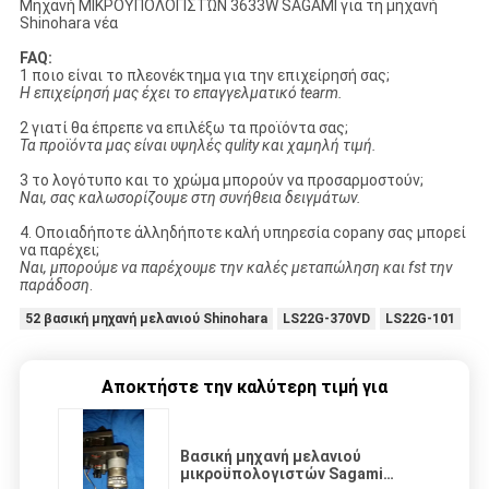
Μηχανή ΜΙΚΡΟΫΠΟΛΟΓΙΣΤΏΝ 3633W SAGAMI για τη μηχανή
Shinohara νέα
FAQ:
1 ποιο είναι το πλεονέκτημα για την επιχείρησή σας;
Η επιχείρησή μας έχει το επαγγελματικό tearm.
2 γιατί θα έπρεπε να επιλέξω τα προϊόντα σας;
Τα προϊόντα μας είναι υψηλές qulity και χαμηλή τιμή.
3 το λογότυπο και το χρώμα μπορούν να προσαρμοστούν;
Ναι, σας καλωσορίζουμε στη συνήθεια δειγμάτων.
4. Οποιαδήποτε άλληδήποτε καλή υπηρεσία copany σας μπορεί
να παρέχει;
Ναι, μπορούμε να παρέχουμε την καλές μεταπώληση και fst την
παράδοση
.
52 βασική μηχανή μελανιού Shinohara
LS22G-370VD
LS22G-101
Αποκτήστε την καλύτερη τιμή για
Βασική μηχανή μελανιού
μικροϋπολογιστών Sagami