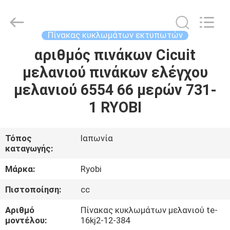
2026
Dongguan
Robot
Automation
Co.ltd.
Πίνακας κυκλωμάτων εκτυπωτών
All
Rights
Reserved.
αριθμός πινάκων Cicuit
ΣΠΊΤΙ
μελανιού πινάκων ελέγχου
ΠΡΟΪΌΝΤΑ
μελανιού 6554 66 μερών 731-
1 RYOBI
ΠΕΡΊΠΟΥ
ΕΜΕΊΣ
Τόπος
Ιαπωνία
καταγωγής:
ΓΎΡΟΣ
Μάρκα:
Ryobi
ΕΡΓΟΣΤΑΣΊΩΝ
Πιστοποίηση:
cc
Αριθμό
Πίνακας κυκλωμάτων μελανιού te-
ΠΟΙΟΤΙΚΌΣ
μοντέλου:
16kj2-12-384