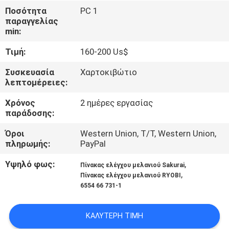
ΈΛΕΓΧΟΣ
Ποσότητα
PC 1
παραγγελίας
min:
ΜΑΣ
Τιμή:
160-200 Us$
ΕΛΆΤΕ
ΣΕ
Συσκευασία
Χαρτοκιβώτιο
λεπτομέρειες:
ΕΠΑΦΉ
Χρόνος
2 ημέρες εργασίας
ΜΕ
παράδοσης:
Όροι
Western Union, T/T, Western Union,
ΖΗΤΉΣΤΕ
πληρωμής:
PayPal
ΈΝΑ
Υψηλό φως:
,
Πίνακας ελέγχου μελανιού Sakurai
ΑΠΌΣΠΑΣΜΑ
,
Πίνακας ελέγχου μελανιού RYOBI
6554 66 731-1
SITEMAP
ΚΑΛΎΤΕΡΗ ΤΙΜΉ