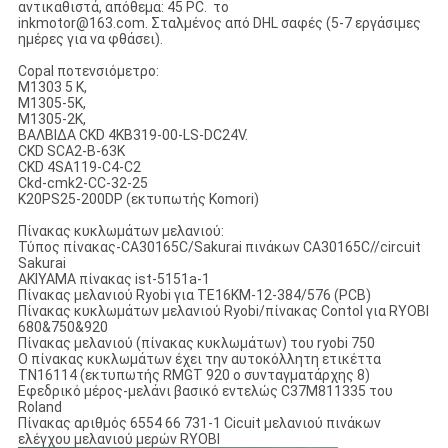
αντικαθιστά, απόθεμα: 45 PC. το
inkmotor@163.com. Σταλμένος από DHL σαφές (5-7 εργάσιμες
ημέρες για να φθάσει).
Copal ποτενσιόμετρο:
M1303 5 Κ,
M1305-5K,
M1305-2K,
ΒΑΛΒΙΔΑ CKD 4KB319-00-LS-DC24V.
CKD SCA2-Β-63K
CKD 4SA119-C4-C2
Ckd-cmk2-CC-32-25
K20PS25-200DP (εκτυπωτής Komori)
Πίνακας κυκλωμάτων μελανιού:
Τύπος πίνακας-CA30165C/Sakurai πινάκων CA30165C//circuit
Sakurai
AKIYAMA πίνακας ist-5151a-1
Πίνακας μελανιού Ryobi για TE16KM-12-384/576 (PCB)
Πίνακας κυκλωμάτων μελανιού Ryobi/πίνακας Contol για RYOBI
680&750&920
Πίνακας μελανιού (πίνακας κυκλωμάτων) του ryobi 750
Ο πίνακας κυκλωμάτων έχει την αυτοκόλλητη ετικέττα
TN16114 (εκτυπωτής RMGT 920 ο συνταγματάρχης 8)
Εφεδρικό μέρος-μελάνι βασικό εντελώς C37M811335 του
Roland
Πίνακας αριθμός 6554 66 731-1 Cicuit μελανιού πινάκων
ελέγχου μελανιού μερών RYOBI