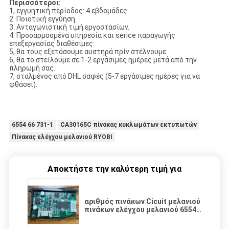
Περισσότεροι:
1, εγγυητική περίοδος: 4 εβδομάδες.
2. Ποιοτική εγγύηση.
3. Ανταγωνιστική τιμή εργοστασίων.
4. Προσαρμοσμένα υπηρεσία και serice παραγωγής
επεξεργασίας διαθέσιμες.
5, θα τους εξετάσουμε αυστηρά πρίν στέλνουμε.
6, θα το στείλουμε σε 1-2 εργάσιμες ημέρες μετά από την
πληρωμή σας.
7, σταλμένος από DHL σαφές (5-7 εργάσιμες ημέρες για να
φθάσει).
6554 66 731-1
CA30165C πίνακας κυκλωμάτων εκτυπωτών
Πίνακας ελέγχου μελανιού RYOBI
Αποκτήστε την καλύτερη τιμή για
αριθμός πινάκων Cicuit μελανιού
πινάκων ελέγχου μελανιού 6554
66 μερών 731-1 RYOBI