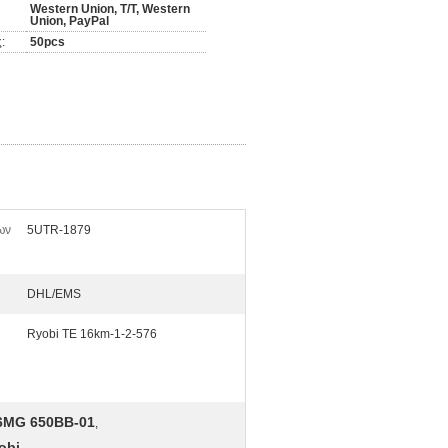
Western Union, T/T, Western
Union, PayPal
:
50pcs
ων
5UTR-1879
DHL/EMS
Ryobi TE 16km-1-2-576
6MG 650BB-01
,
obi