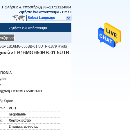
Πωλήσεις & Υποστήριξη
86--13713124804
Ζητήστε ένα απόσπασμα
-
Email
Select Language
Ζητήστε ένα απόσπασμα
ναζήτηση
χανών LB16MG 650BB-01 5UTR-1879 Ryobi
χανών LB16MG 650BB-01 5UTR-
ΑΠΩΝΙΑ
yobi
c
ηχανή LB16MG 650BB-01
ς Όροι:
min:
PC 1
negotiable
ς:
Χαρτοκιβώτιο
2 ημέρες εργασίας