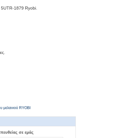
 5UTR-1879 Ryobi
.
ες.
ου μελανιού RYOBI
απευθείας σε εμάς