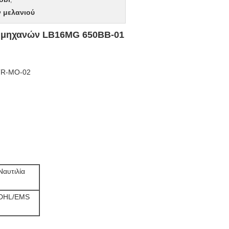
,
 μελανιού
 μηχανών LB16MG 650BB-01
TR-MO-02
Ναυτιλία
DHL/EMS