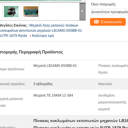
Όροι πληρωμής:
Δυνατότητα προσφοράς
Επικοινωνία
Μεγάλες Εικόνας :
Μηχανή Assy μελανιού πινάκων
κυκλωμάτων εκτυπωτών μηχανών LB16MG 650BB-01
5UTR-1879 Ryobi
Καλύτερη τιμή
πτομερής Περιγραφή Προϊόντος
Μηχανή LB16MG 650BB-01
Πίνακας κυκλωμάτ
ομα προϊόντων:
Ryobi:
ιοτική περίοδος:
3 εβδομάδες
Ναυτιλία:
Μηχανή TE 16KM-12-384
συνδεμένη
χανή μελανιού
μικροϋπολογιστής
obi:
μηχανή:
Πίνακας κυκλωμάτων εκτυπωτών μηχανών LB1
Πίνακας κυκλωμάτων εκτυπωτών 5UTR-1879 Ry
ισημαίνω: