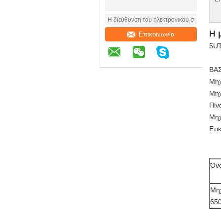
Η 
Επικοινωνία
5UT
ΒΑΣ
Μηχ
Μηχ
Πίν
Μηχ
Ετι
Όν
Μη
65