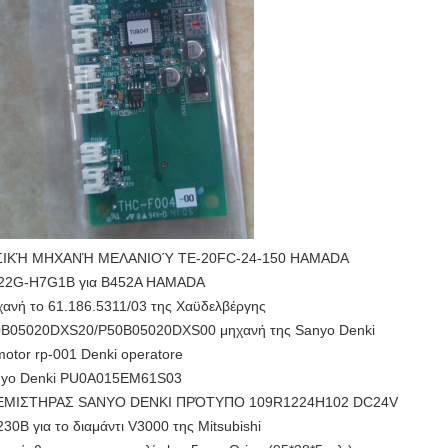
ΣΙΚΉ ΜΗΧΑΝΉ ΜΕΛΑΝΙΟΎ TE-20FC-24-150 HAMADA
22G-H7G1B για B452A HAMADA
ανή το 61.186.5311/03 της Χαϋδελβέργης
B05020DXS20/P50B05020DXS00 μηχανή της Sanyo Denki
otor rp-001 Denki operatore
yo Denki PU0A015EM61S03
ΕΜΙΣΤΗΡΑΣ SANYO DENKI ΠΡΌΤΥΠΟ 109R1224H102 DC24V
30B για το διαμάντι V3000 της Mitsubishi