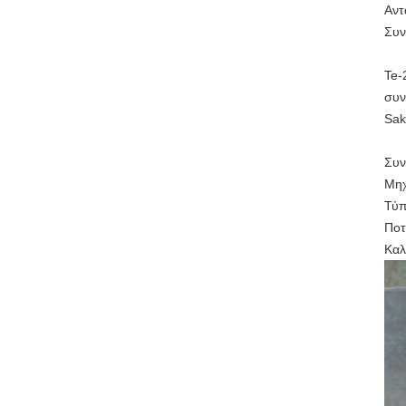
Αντ
Συν
Te-
συν
S
Συν
Μηχ
Τύπ
Ποτ
Καλ