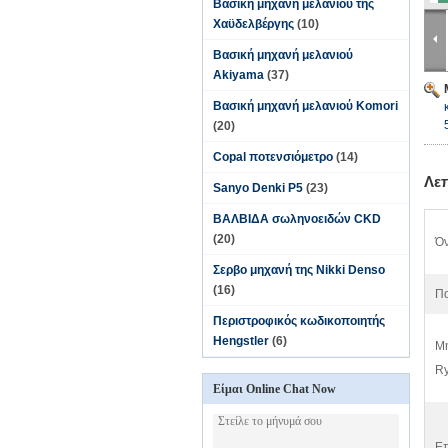
Βασική μηχανή μελανιού της
Χαϋδελβέργης
(10)
Βασική μηχανή μελανιού
Akiyama
(37)
Βασική μηχανή μελανιού Komori
(20)
Copal ποτενσιόμετρο
(14)
Λε
Sanyo Denki P5
(23)
ΒΑΛΒΙΔΑ σωληνοειδών CKD
(20)
Όν
Σερβο μηχανή της Nikki Denso
(16)
Πο
Περιστροφικός κωδικοποιητής
Hengstler
(6)
Μη
Ry
Είμαι Online Chat Now
Επ