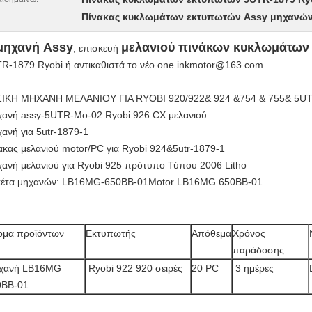
Πίνακας κυκλωμάτων εκτυπωτών Assy μηχανών
μηχανή Assy
μελανιού πινάκων κυκλωμάτων
, επισκευή
R-1879 Ryobi ή αντικαθιστά το νέο one.inkmotor@163.com.
ΙΚΗ ΜΗΧΑΝΗ ΜΕΛΑΝΙΟΥ ΓΙΑ RYOBI 920/922& 924 &754 & 755& 5U
ανή assy-5UTR-Mo-02 Ryobi 926 CX μελανιού
ανή για 5utr-1879-1
ακας μελανιού motor/PC για Ryobi 924&5utr-1879-1
ανή μελανιού για Ryobi 925 πρότυπο Τύπου 2006 Litho
κέτα μηχανών: LB16MG-650BB-01Motor
LB16MG 650BB-01
ομα προϊόντων
Εκτυπωτής
Απόθεμα
Χρόνος
παράδοσης
χανή LB16MG
Ryobi 922 920 σειρές
20 PC
3 ημέρες
0BB-01