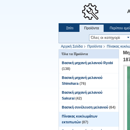
Α
Σπίτι
Προϊόντα
Περίπου εμεί
Αρχική Σελίδα
Προϊόντα
Πίνακας κυκλ
Μη
Όλα τα Προϊόντα
18
Βασική μηχανή μελανιού Ryobi
(138)
Βασική μηχανή μελανιού
Shinohara
(76)
Βασική μηχανή μελανιού
Sakurai
(42)
Βασική συνέλευση μελανιού
(64)
Πίνακας κυκλωμάτων
εκτυπωτών
(87)