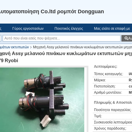
υτοματοποίηση Co.ltd ρομπότ Dongguan
ς
Γύρος εργοστασίων
Ποιοτικός έλεγχος
Μας ελάτε σε επαφή με
Α
ωμάτων εκτυπωτών
Μηχανή Assy μελανιού πινάκων κυκλωμάτων εκτυπωτών μη
χανή Assy μελανιού πινάκων κυκλωμάτων εκτυπωτών μη
79 Ryobi
Λεπτομέρειες:
Τόπος καταγωγής:
Ι
Μάρκα:
R
Πιστοποίηση:
c
Αριθμό μοντέλου:
Μ
Πληρωμής & Αποστολή
Ποσότητα παραγγελίας 
Τιμή:
Συσκευασία λεπτομέρειε
Χρόνος παράδοσης: