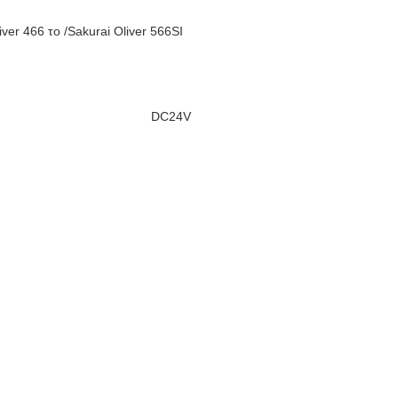
er 466 το /Sakurai Oliver 566SI
νακες DC24V