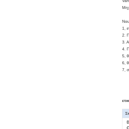
Van
Μηχ
Ναυ
1, 
2. 
3. 
4. 
5, 
6, 
7, 
ετι
Στ
D
C