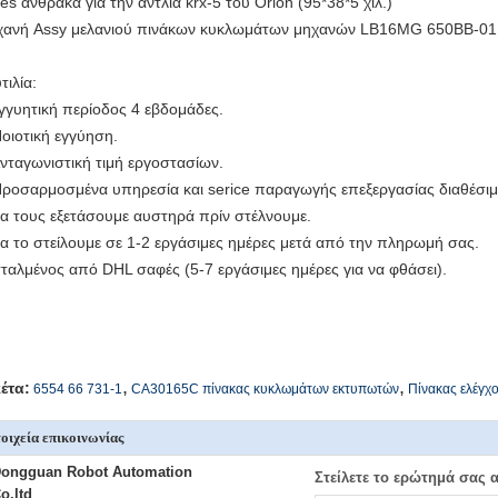
es άνθρακα για την αντλία krx-5 του Orion (95*38*5 χιλ.)
ανή Assy μελανιού πινάκων κυκλωμάτων μηχανών LB16MG 650BB-01
τιλία:
εγγυητική περίοδος 4 εβδομάδες.
Ποιοτική εγγύηση.
Ανταγωνιστική τιμή εργοστασίων.
Προσαρμοσμένα υπηρεσία και serice παραγωγής επεξεργασίας διαθέσιμ
θα τους εξετάσουμε αυστηρά πρίν στέλνουμε.
θα το στείλουμε σε 1-2 εργάσιμες ημέρες μετά από την πληρωμή σας.
σταλμένος από DHL σαφές (5-7 εργάσιμες ημέρες για να φθάσει).
,
,
κέτα:
6554 66 731-1
CA30165C πίνακας κυκλωμάτων εκτυπωτών
Πίνακας ελέγχ
οιχεία επικοινωνίας
ongguan Robot Automation
Στείλετε το ερώτημά σας 
o.ltd