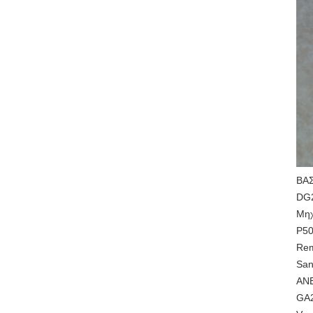
ΒΑ
DG
Μηχ
P50
Rem
San
ΑΝ
GA2