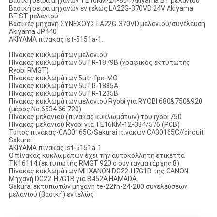
Βασική σειρά μηχανών TE16KM-24-864 Akiyama BT μελανιού
Βασική σειρά μηχανών εντελώς LA22G-370VD 24V Akiyama
BT.ST μελανιού
Βασικές μηχανή ΣΥΝΕΧΟΥΣ LA22G-370VD μελανιού/συνέλευση
Akiyama JP440
AKIYAMA πίνακας ist-5151a-1.
Πίνακας κυκλωμάτων μελανιού:
Πίνακας κυκλωμάτων 5UTR-1879B (γραφικός εκτυπωτής
Ryobi RMGT)
Πίνακας κυκλωμάτων 5utr-fpa-MO
Πίνακας κυκλωμάτων 5UTR-1885A
Πίνακας κυκλωμάτων 5UTR-1235B
Πίνακας κυκλωμάτων μελανιού Ryobi για RYOBI 680&750&920
(μέρος No.6534 66 720)
Πίνακας μελανιού (πίνακας κυκλωμάτων) του ryobi 750
Πίνακας μελανιού Ryobi για TE16KM-12-384/576 (PCB)
Τύπος πίνακας-CA30165C/Sakurai πινάκων CA30165C//circuit
Sakurai
AKIYAMA πίνακας ist-5151a-1
Ο πίνακας κυκλωμάτων έχει την αυτοκόλλητη ετικέττα
TN16114 (εκτυπωτής RMGT 920 ο συνταγματάρχης 8)
Πίνακας κυκλωμάτων ΜΗΧΑΝΩΝ DG22-H7G1B της CANON
Μηχανή DG22-H7G1B για B452A HAMADA.
Sakurai εκτυπωτών μηχανή te-22fh-24-200 συνελεύσεων
μελανιού (βασική) εντελώς