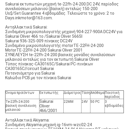
Sakurai εκτυπωτών μηχανή te-22fh-24-200.DC 24V,
περίοδος
συνελεύσεων μελανιού (βασική) εντελώς 150-200
Us$/Set.Guarantee
4 εβδομάδες. Τελειώστε το χρόνο: 2 το
Days.inkmotor@163.com.
Ανταλλακτικά Sakurai:
Συνδεμένη μικροϋπολογιστής μηχανή 904-227-900A DC24V για
Sakurai Oliver 466 το /Sakurai Oliver 566SI
Sakurai 936-325-009 πίνακες DC24V
Συνδεμένο μικροϋπολογιστής motorTE-22FH-24-200
MotorTE-22FH-24-200 Sakurai Oliver 2001
ΣΥΝΕΛΕΥΣΗ te-22fh-24-200 βασικές μονάδες συνελεύσεων
μελανιού εντελώς για τον εκτυπωτή Sakurai Oliver
Τύπος πίνακας-CA30165C/Sakurai PC-πινάκων
CA30165C//circuit Sakurai
Ποτενσιόμετρο για Sakurai
Καλώδιο PCB με τον πίνακα Sakurai
Όνομα προϊόντων
Εκτυπωτής
Διάμετρος
Τάση
Απόθεμα
Ποιοτική
περίοδος
Sakurai
Te-22fh-24-200
22MM
24V
50 PC
3
βασική συνέλευση
Oliver
εβδομάδες
μελανιού
466/2001
Ανταλλακτικά Akiyama:
Συνδεμένη Akiyama μηχανή ig-16vm-wzc02-24