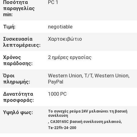
Ποσότητα
PC 1
ΈΛΕΓΧΟΣ
παραγγελίας
min:
ΜΑΣ
Τιμή:
negotiable
ΕΛΆΤΕ
Συσκευασία
Χαρτοκιβώτιο
ΣΕ
λεπτομέρειες:
ΕΠΑΦΉ
Χρόνος
2 ημέρες εργασίας
παράδοσης:
ΜΕ
Όροι
Western Union, T/T, Western Union,
πληρωμής:
PayPal
ΖΗΤΉΣΤΕ
ΈΝΑ
Δυνατότητα
1000 PC
προσφοράς:
ΑΠΌΣΠΑΣΜΑ
Υψηλό φως:
Το συνεχές ρεύμα 24V μελανώνει τη βασική
συνέλευση
,
,
CA30165C βασική συνέλευση μελανιού
Te-22fh-24-200