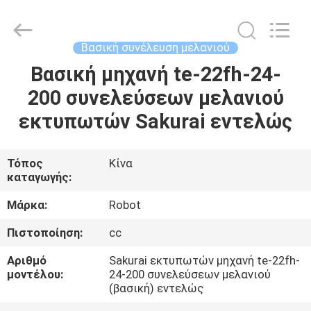
μηχανή
μελανιού
Ryobi
προμηθευτής.
Copyright
Βασική συνέλευση μελανιού
©
2021
-
Βασική μηχανή te-22fh-24-
ΣΠΊΤΙ
2025
inkkey-
200 συνελεύσεων μελανιού
motor.com.
All
Rights
ΠΡΟΪΌΝΤΑ
εκτυπωτών Sakurai εντελώς
Reserved.
ΠΕΡΊΠΟΥ
Τόπος
Κίνα
καταγωγής:
ΕΜΕΊΣ
Μάρκα:
Robot
ΓΎΡΟΣ
Πιστοποίηση:
cc
ΕΡΓΟΣΤΑΣΊΩΝ
Αριθμό
Sakurai εκτυπωτών μηχανή te-22fh-
μοντέλου:
24-200 συνελεύσεων μελανιού
(βασική) εντελώς
ΠΟΙΟΤΙΚΌΣ