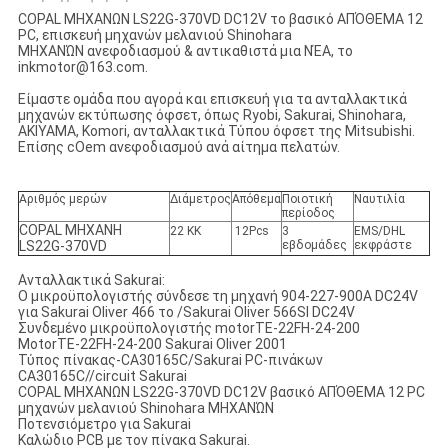
COPAL ΜΗΧΑΝΩΝ LS22G-370VD DC12V το βασικό ΑΠΌΘΕΜΑ 12
PC,
επισκευή
μηχανών μελανιού Shinohara
ΜΗΧΑΝΏΝ ανεφοδιασμού
& αντικαθιστά μια ΝΈΑ, το
inkmotor@163.com.
Είμαστε ομάδα που αγορά και επισκευή για τα ανταλλακτικά
μηχανών εκτύπωσης όφσετ, όπως Ryobi, Sakurai, Shinohara,
AKIYAMA, Komori, ανταλλακτικά Τύπου όφσετ της Mitsubishi.
Επίσης cOem ανεφοδιασμού ανά αίτημα πελατών.
Αριθμός μερών
Διάμετρος
Απόθεμα
Ποιοτική
Ναυτιλία
περίοδος
COPAL ΜΗΧΑΝΗ
22 ΚΚ
12Pcs
3
EMS/DHL
LS22G-370VD
εβδομάδες
εκφράστε
Ανταλλακτικά Sakurai:
Ο μικροϋπολογιστής σύνδεσε τη μηχανή 904-227-900A DC24V
για Sakurai Oliver 466 το /Sakurai Oliver 566SI DC24V
Συνδεμένο μικροϋπολογιστής motorTE-22FH-24-200
MotorTE-22FH-24-200 Sakurai Oliver 2001
Τύπος πίνακας-CA30165C/Sakurai PC-πινάκων
CA30165C//circuit Sakurai
COPAL ΜΗΧΑΝΩΝ LS22G-370VD DC12V βασικό ΑΠΌΘΕΜΑ 12 PC
μηχανών μελανιού Shinohara ΜΗΧΑΝΏΝ
Ποτενσιόμετρο για Sakurai
Καλώδιο PCB με τον πίνακα Sakurai.