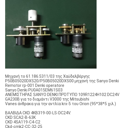
Μηχανή το 61.186.5311/03 της Χαϋδελβέργης
P50B05020DXS20/P50B05020DXS00 μηχανή της Sanyo Denki
Remotor rp-001 Denki operatore
Sanyo Denki PU0A015EM61S03
ΑΝΕΜΙΣΤΗΡΑΣ SANYO DENKI ΠΡΌΤΥΠΟ 109R1224H102 DC24V
GA230B για το διαμάντι V3000 της Mitsubishi
Vanes άνθρακα για την αντλία krx-5 του Orion (95*38*5 χιλ.)
ΒΑΛΒΙΔΑ CKD 4KB319-00-LS-DC24V.
CKD SCA2-Β-63K
CKD 4SA119-C4-C2
Ckd-cmk2-CC-32-25