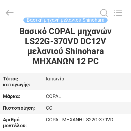
μηχανή
μελανιού
Ryobi
supplier.
Copyright
Βασική μηχανή μελανιού Shinohara
©
2021
-
Βασικό COPAL μηχανών
ΣΠΊΤΙ
2025
Dongguan
LS22G-370VD DC12V
Robot
Automation
Co.ltd.
ΠΡΟΪΌΝΤΑ
μελανιού Shinohara
All
Rights
Reserved.
ΜΗΧΑΝΩΝ 12 PC
ΠΕΡΊΠΟΥ
ΕΜΕΊΣ
Τόπος
Ιαπωνία
καταγωγής:
ΓΎΡΟΣ
Μάρκα:
COPAL
ΕΡΓΟΣΤΑΣΊΩΝ
Πιστοποίηση:
CC
Αριθμό
COPAL ΜΗΧΑΝΗ LS22G-370VD
ΠΟΙΟΤΙΚΌΣ
μοντέλου: