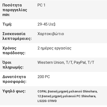
ΈΛΕΓΧΟΣ
Ποσότητα
PC 1
παραγγελίας
min:
ΜΑΣ
Τιμή:
29-45 Us$
ΕΛΆΤΕ
ΣΕ
Συσκευασία
Χαρτοκιβώτιο
λεπτομέρειες:
ΕΠΑΦΉ
Χρόνος
2 ημέρες εργασίας
ΜΕ
παράδοσης:
Όροι
Western Union, T/T, PayPal, T/T
ΖΗΤΉΣΤΕ
πληρωμής:
ΈΝΑ
Δυνατότητα
200 PC
ΑΠΌΣΠΑΣΜΑ
προσφοράς:
Υψηλό φως:
,
COPAL βασική μηχανή μελανιού Shinohara
,
SITEMAP
12 βασική μηχανή μελανιού PC Shinohara
LS22G-370VD