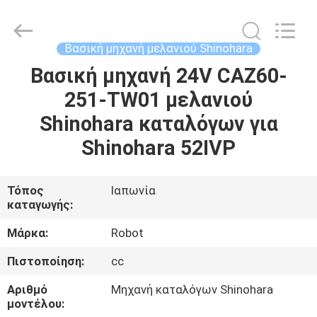
μηχανή
μελανιού
Ryobi
προμηθευτής.
Copyright
Βασική μηχανή μελανιού Shinohara
©
2021
-
Βασική μηχανή 24V CAZ60-
ΣΠΊΤΙ
2024
inkkey-
251-TW01 μελανιού
motor.com.
All
Rights
ΠΡΟΪΌΝΤΑ
Shinohara καταλόγων για
Reserved.
Shinohara 52IVP
ΠΕΡΊΠΟΥ
ΕΜΕΊΣ
Τόπος
Ιαπωνία
καταγωγής:
ΓΎΡΟΣ
Μάρκα:
Robot
ΕΡΓΟΣΤΑΣΊΩΝ
Πιστοποίηση:
cc
Αριθμό
Μηχανή καταλόγων Shinohara
ΠΟΙΟΤΙΚΌΣ
μοντέλου: