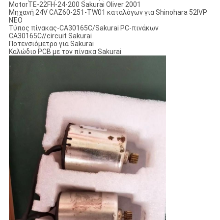
MotorTE-22FH-24-200 Sakurai Oliver 2001
Μηχανή 24V CAZ60-251-TW01 καταλόγων για Shinohara 52IVP
ΝΈΟ
Τύπος πίνακας-CA30165C/Sakurai PC-πινάκων
CA30165C//circuit Sakurai
Ποτενσιόμετρο για Sakurai
Καλώδιο PCB με τον πίνακα Sakurai