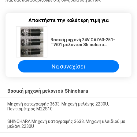
Ναι, σας καλωσορίζουμε στη συνήθεια δειγμάτων.
Αποκτήστε την καλύτερη τιμή για
Βασική μηχανή 24V CAZ60-251-
TW01 μελανιού Shinohara
καταλόγων για Shinohara 52IVP
Να συνεχίσει
Βασική μηχανή μελανιού Shinohara
Μηχανή καταγραφής 3633, Μηχανή μελάνης 2230U,
Ποντιομέτρος M22S10
SHINOHARA Μηχανή καταγραφής 3633, Μηχανή κλειδιού με
μελάνι 2230U