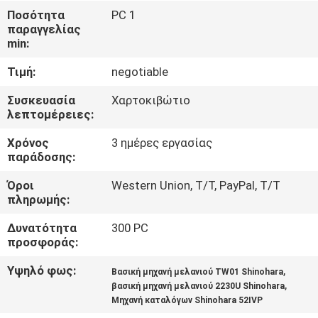
ΈΛΕΓΧΟΣ
Ποσότητα
PC 1
παραγγελίας
min:
ΜΑΣ
Τιμή:
negotiable
ΕΛΆΤΕ
ΣΕ
Συσκευασία
Χαρτοκιβώτιο
λεπτομέρειες:
ΕΠΑΦΉ
Χρόνος
3 ημέρες εργασίας
ΜΕ
παράδοσης:
Όροι
Western Union, T/T, PayPal, T/T
ΖΗΤΉΣΤΕ
πληρωμής:
ΈΝΑ
Δυνατότητα
300 PC
ΑΠΌΣΠΑΣΜΑ
προσφοράς:
Υψηλό φως:
,
Βασική μηχανή μελανιού TW01 Shinohara
,
βασική μηχανή μελανιού 2230U Shinohara
Μηχανή καταλόγων Shinohara 52IVP