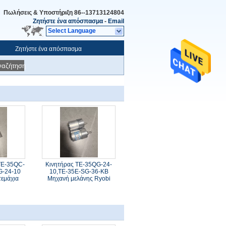
Πωλήσεις & Υποστήριξη
86--13713124804
Ζητήστε ένα απόσπασμα
-
Email
Select Language
Ζητήστε ένα απόσπασμα
ναζήτηση
TE-35QC-
Κινητήρας TE-35QG-24-
G-24-10
10,TE-35E-SG-36-KB
τεμάχια
Μηχανή μελάνης Ryobi