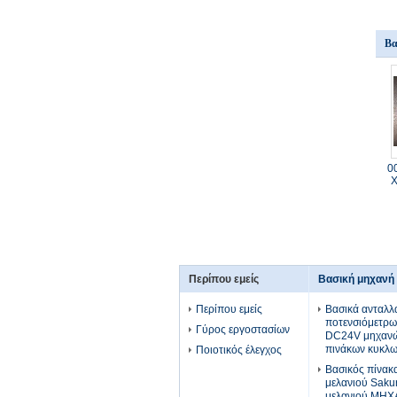
Βα
0
Χ
Περίπου εμείς
Βασική μηχανή 
Περίπου εμείς
Βασικά ανταλλ
ποτενσιόμετρω
Γύρος εργοστασίων
DC24V μηχανώ
πινάκων κυκλω
Ποιοτικός έλεγχος
Βασικός πίνα
μελανιού Sakur
μελανιού ΜΗΧ