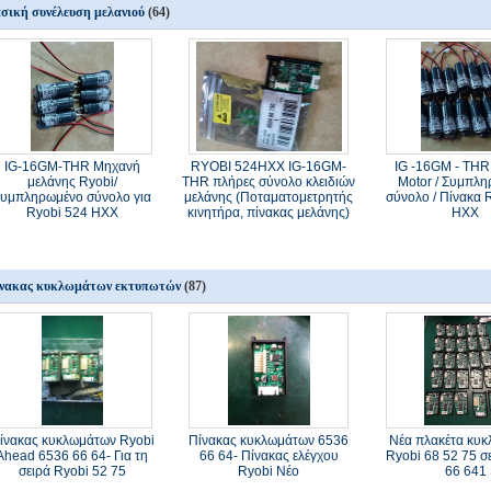
σική συνέλευση μελανιού
(64)
IG-16GM-THR Μηχανή
RYOBI 524HXX IG-16GM-
IG -16GM - THR
μελάνης Ryobi/
THR πλήρες σύνολο κλειδιών
Motor / Συμπλ
υμπληρωμένο σύνολο για
μελάνης (Ποταματομετρητής
σύνολο / Πίνακα 
Ryobi 524 HXX
κινητήρα, πίνακας μελάνης)
HXX
νακας κυκλωμάτων εκτυπωτών
(87)
ίνακας κυκλωμάτων Ryobi
Πίνακας κυκλωμάτων 6536
Νέα πλακέτα κυ
Ahead 6536 66 64- Για τη
66 64- Πίνακας ελέγχου
Ryobi 68 52 75 σ
σειρά Ryobi 52 75
Ryobi Νέο
66 641