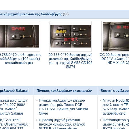
σική μηχανή μελανιού της Χαϋδελβέργης
(10)
0.783.0470 αισθητήρες της
00.783.0470 βασική μηχανή
CC 00 βασική μηχ
αϋδελβέργης (102 σειρές)
μελανιού της Χαϋδελβέργης
DC24V μελανιού 
αντικαθιστούν μια
για τη μηχανή SM52 CD102
HDM Χαϋδελ
SM74
μελανιού Sakurai
Πίνακας κυκλωμάτων εκτυπωτών
Βασική συνέλευσ
ακτικά εκτυπωτών
Πίνακας κυκλωμάτων ελέγχου
Μηχανή Ryobi 9
ν 904-227-900A
μελανιού μερών Τύπου PCB
συνελεύσεων TE
ν μελανιού
CA30165C Sakurai για Sakurai
576 Assy μελανι
μάτων Sakurai
Oliver
αντισταθμίζεται
κας CA30165C
Η βασική μηχανή μελανιού
Ποτενσιόμετρο ε
ai Oliver μηχανών
πινάκων κυκλωμάτων ελέγχου
μελανιού te-16k
ΑΝΩΝ 904-227-
5UTR Ryobi αντικαθιστά
RYOBI εντελώς