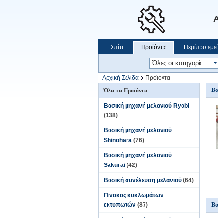
Α
Σπίτι
Προϊόντα
Περίπου εμεί
Αρχική Σελίδα
Προϊόντα
Βα
Όλα τα Προϊόντα
Βασική μηχανή μελανιού Ryobi
(138)
Βασική μηχανή μελανιού
Shinohara
(76)
Βασική μηχανή μελανιού
Sakurai
(42)
Βασική συνέλευση μελανιού
(64)
Πίνακας κυκλωμάτων
εκτυπωτών
(87)
Βα