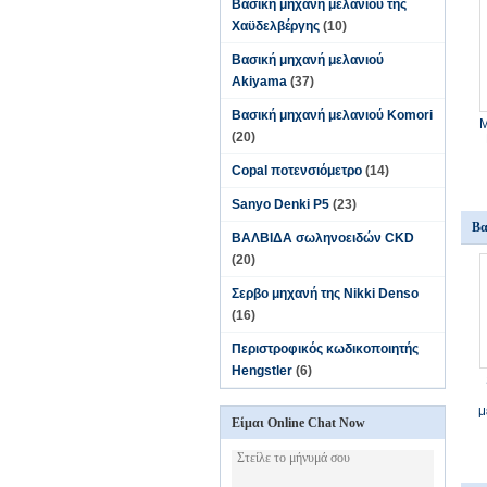
Βασική μηχανή μελανιού της
Χαϋδελβέργης
(10)
Βασική μηχανή μελανιού
Akiyama
(37)
Βασική μηχανή μελανιού Komori
Μ
(20)
Copal ποτενσιόμετρο
(14)
Sanyo Denki P5
(23)
Βα
ΒΑΛΒΙΔΑ σωληνοειδών CKD
(20)
Σερβο μηχανή της Nikki Denso
(16)
Περιστροφικός κωδικοποιητής
Hengstler
(6)
μ
Είμαι Online Chat Now