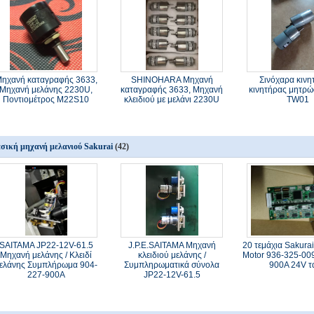
ηχανή καταγραφής 3633,
SHINOHARA Μηχανή
Σινόχαρα κινη
Μηχανή μελάνης 2230U,
καταγραφής 3633, Μηχανή
κινητήρας μητρώ
Ποντιομέτρος M22S10
κλειδιού με μελάνι 2230U
TW01
σική μηχανή μελανιού Sakurai
(42)
SAITAMA JP22-12V-61.5
J.P.E.SAITAMA Μηχανή
20 τεμάχια Sakurai
Μηχανή μελάνης / Κλειδί
κλειδιού μελάνης /
Motor 936-325-00
ελάνης Συμπλήρωμα 904-
Συμπληρωματικά σύνολα
900A 24V τ
227-900A
JP22-12V-61.5