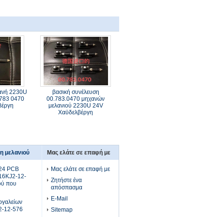
ανή 2230U
βασική συνέλευση
783 0470
00.783.0470 μηχανών
βέργη
μελανιού 2230U 24V
Χαϋδελβέργη
η μελανιού
Μας ελάτε σε επαφή με
24 PCB
Μας ελάτε σε επαφή με
16KJ2-12-
Ζητήστε ένα
ού που
απόσπασμα
E-Mail
ργαλείων
j2-12-576
Sitemap