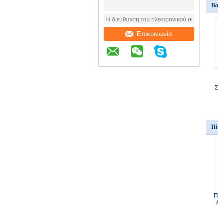
Βα
Επικοινωνία
Σ
Πί
Π