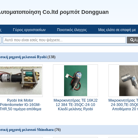
υτοματοποίηση Co.ltd ρομπότ Dongguan
ς
Γύρος εργοστασίων
Ποιοτικός έλεγχος
Μας ελάτε σε επαφή με
Α
σική μηχανή μελανιού Ryobi
(138)
Ryobi Ink Motor
Μικροκινητήρας TE 16KJ2
Μικροκινητήρας 
Potentiometer IG-16GM-
12 384 TE-35QC-24-10
24-300,TE-35Q
THR,50 τεμάχια απόθεμα
Κλειδί μελάνης Ryobi
Αποθέματα 20 
σική μηχανή μελανιού Shinohara
(76)