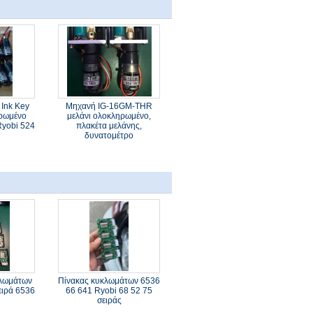
 Ink Key
Μηχανή IG-16GM-THR
ηρωμένο
μελάνι ολοκληρωμένο,
Ryobi 524
πλακέτα μελάνης,
δυνατομέτρο
κλωμάτων
Πίνακας κυκλωμάτων 6536
ειρά 6536
66 641 Ryobi 68 52 75
σειράς