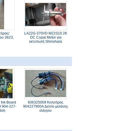
τήρας/
LA22G-370VD M22S10 2K
ου 3623,
DC Copal Motor για
εκτυπωτή Shinohara
 Ink Board
936325009 Κινητήρας
9 904-227-
904227900A Δελτίο μελάνης
άση
ελέγχου